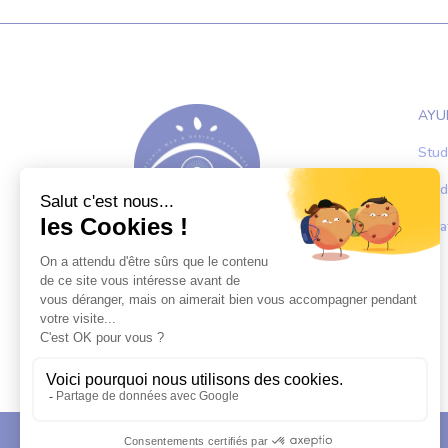
AYU
Stud
Stud
Créa